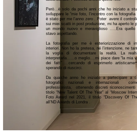
Però…è solo da pochi anni che ho iniziato a stu
sviluppare le “mie foto, l’incontro con la fotografia 
è stato per me l’anno zero . Poter avere il controll
sui miei scatti in post produzione, mi ha aperto le 
un mondo nuovo e meraviglioso …..Era quello
stavo aspettando.
La fotografia per me è esteriorizzazione di i
interiori. Non ho la pretesa, né l’intenzione, ne t
la voglia di documentare la realtà. La real
interpretarla……o meglio….mi piace dare “la mia v
dei fatti”…..cercando di esprimerlo artisticam
sperando di riuscirci.
Da qualche anno ho iniziato a partecipare a c
fotografici nazionali e internazionali co
professionista, ottenendo discreti riconoscimenti 
titolo “New Talent Of The Year” al “Moscow Intern
Foto Award nel 2021, il titolo “Discovery Of Th
all’ND Awards di Londra .