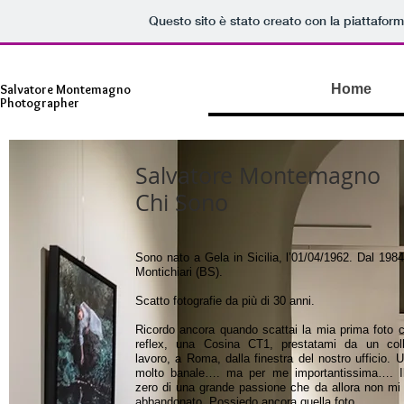
Questo sito è stato creato con la piattafor
Salvatore Montemagno
Home
Photographer
Salvatore Montemagno
Chi Sono
Sono nato a Gela in Sicilia, l’01/04/1962. Dal 198
Montichiari (BS).
Scatto fotografie da più di 30 anni.
Ricordo ancora quando scattai la mia prima foto 
reflex, una Cosina CT1, prestatami da un col
lavoro, a Roma, dalla finestra del nostro ufficio. 
molto banale…. ma per me importantissima…. I
zero di una grande passione che da allora non mi
abbandonato. Possiedo ancora quella foto.